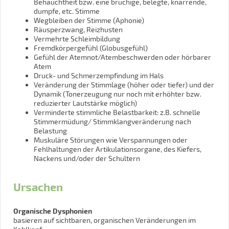
Behauchtheit bzw. eine brüchige, belegte, knarrende,
dumpfe, etc. Stimme
Wegbleiben der Stimme (Aphonie)
Räusperzwang, Reizhusten
Vermehrte Schleimbildung
Fremdkörpergefühl (Globusgefühl)
Gefühl der Atemnot/Atembeschwerden oder hörbarer
Atem
Druck- und Schmerzempfindung im Hals
Veränderung der Stimmlage (höher oder tiefer) und der
Dynamik (Tonerzeugung nur noch mit erhöhter bzw.
reduzierter Lautstärke möglich)
Verminderte stimmliche Belastbarkeit: z.B. schnelle
Stimmermüdung/ Stimmklangveränderung nach
Belastung
Muskuläre Störungen wie Verspannungen oder
Fehlhaltungen der Artikulationsorgane, des Kiefers,
Nackens und/oder der Schultern
Ursachen
Organische Dysphonien
basieren auf sichtbaren, organischen Veränderungen im