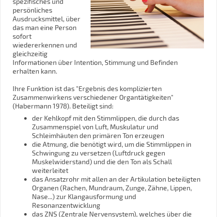
spezifisches und
persönliches
Ausdrucksmittel, über
das man eine Person
sofort
wiedererkennen und
gleichzeitig
Informationen über Intention, Stimmung und Befinden
erhalten kann.
Ihre Funktion ist das "Ergebnis des komplizierten
Zusammenwirkens verschiedener Organtätigkeiten"
(Habermann 1978). Beteiligt sind:
der Kehlkopf mit den Stimmlippen, die durch das
Zusammenspiel von Luft, Muskulatur und
Schleimhäuten den primären Ton erzeugen
die Atmung, die benötigt wird, um die Stimmlippen in
Schwingung zu versetzen (Luftdruck gegen
Muskelwiderstand) und die den Ton als Schall
weiterleitet
das Ansatzrohr mit allen an der Artikulation beteiligten
Organen (Rachen, Mundraum, Zunge, Zähne, Lippen,
Nase...) zur Klangausformung und
Resonanzentwicklung
das ZNS (Zentrale Nervensystem), welches über die