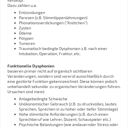
Kehlkopf.
Dazu zählen u.a.
Entzündungen
Paresen (z.B. Stimmlippenlähmungen)
Phonationsverdickungen ("Knötchen")
Zysten
Ödeme
Polypen
Tumoren
Traumatisch bedingte Dysphonien z.B. nach einer
Intubation, Operation, Fraktur, etc.
Funktionelle Dysphonien
basieren primär nicht auf organisch sichtbaren
Veränderungen, sondern sind vorerst ausschließlich durch
eine gestörte Funktion gekennzeichnet. Diese können jedoch
unbehandelt sekundär zu organischen Veränderungen führen.
Ursachen sind meist:
Anlagebedingte Schwäche
Unökonomischer Gebrauch (z.B. zu druckvolles, lautes
Sprechen, Sprechen in zu hoher oder tiefer Stimmlage)
Hohe stimmliche Anforderungen (z.B. durch einen
Sprechberuf wie Lehrer, Dozent, Schauspieler etc.)
Psychische Belastungen (wie andauernder Stress oder